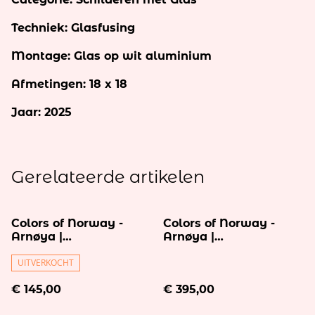
Techniek: Glasfusing
Montage: Glas op wit aluminium
Afmetingen: 18 x 18
Jaar: 2025
Gerelateerde artikelen
Colors of Norway -
Colors of Norway -
Arnøya |
Arnøya |
Glasschildering 15x15 -
Glasschildering 40x40
op wit aluminium
UITVERKOCHT
- op wit aluminium
18x18
50x50
€ 145,00
€ 395,00