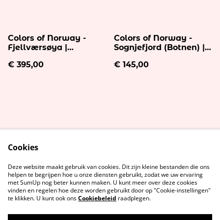
Colors of Norway -
Colors of Norway -
Fjellværsøya |
Sognjefjord (Botnen) |
Glasschildering 40x40
Glasschildering 15x15 -
€ 395,00
€ 145,00
- op wit aluminium
op wit aluminium
50x50
18x18
Cookies
Contact
Voorwaarden
Privacybeleid
Cookiebeleid
Deze website maakt gebruik van cookies. Dit zijn kleine bestanden die ons
helpen te begrijpen hoe u onze diensten gebruikt, zodat we uw ervaring
met SumUp nog beter kunnen maken. U kunt meer over deze cookies
vinden en regelen hoe deze worden gebruikt door op "Cookie-instellingen"
te klikken. U kunt ook ons
Cookiebeleid
raadplegen.