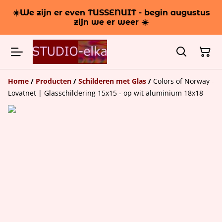
☀️We zijn er even TUSSENUIT - begin augustus
zijn we er weer ☀️
Home
/
Producten
/
Schilderen met Glas
/
Colors of Norway -
Lovatnet | Glasschildering 15x15 - op wit aluminium 18x18