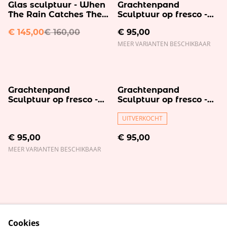
%
Glas sculptuur - When
Grachtenpand
The Rain Catches The
Sculptuur op fresco -
Sun
oranje
€ 145,00
€ 160,00
€ 95,00
MEER VARIANTEN BESCHIKBAAR
Grachtenpand
Grachtenpand
Sculptuur op fresco -
Sculptuur op fresco -
roze
turquoise
UITVERKOCHT
€ 95,00
€ 95,00
MEER VARIANTEN BESCHIKBAAR
Cookies