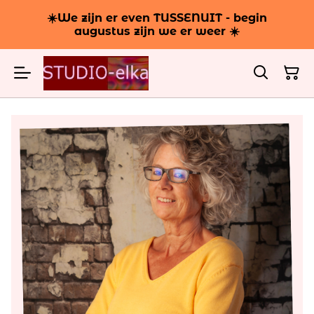
☀️We zijn er even TUSSENUIT - begin
augustus zijn we er weer ☀️