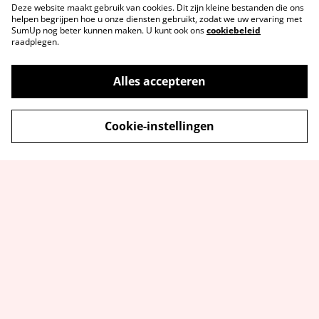
Deze website maakt gebruik van cookies. Dit zijn kleine bestanden die ons
helpen begrijpen hoe u onze diensten gebruikt, zodat we uw ervaring met
SumUp nog beter kunnen maken. U kunt ook ons
cookiebeleid
raadplegen.
Alles accepteren
Contact
Voorwaarden
Cookie-instellingen
Privacybeleid
Cookiebeleid
© 2026
Studio-Elka Glaskunst - Workshops & Galerie
- WEESP (AMSTERDAM)
powered by