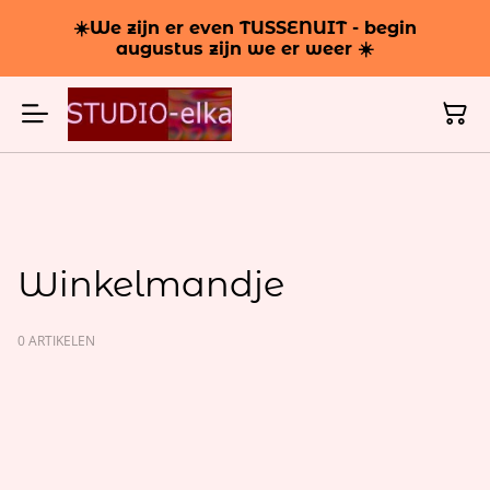
☀️We zijn er even TUSSENUIT - begin
augustus zijn we er weer ☀️
Winkelmandje
0 ARTIKELEN