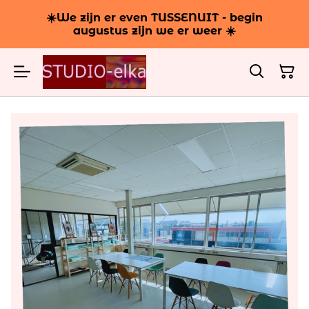
☀️We zijn er even TUSSENUIT - begin
augustus zijn we er weer ☀️